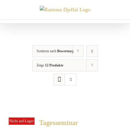
Zum
Inhalt
springen
Sortieren nach
Bewertung
Zeige
12 Produkte
Nicht auf Lager
Tagesseminar